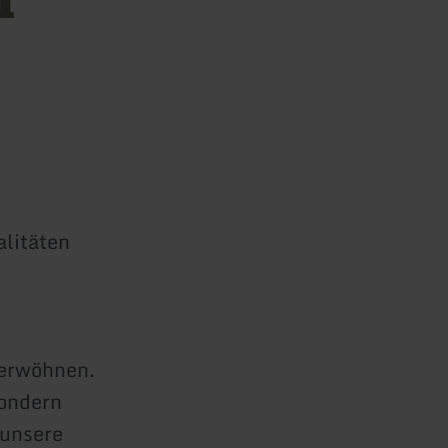
alitäten
verwöhnen.
sondern
 unsere