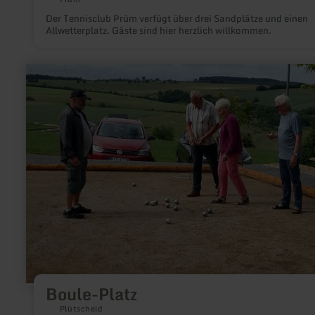
Der Tennisclub Prüm verfügt über drei Sandplätze und einen
Allwetterplatz. Gäste sind hier herzlich willkommen.
mehr
erfahren
zu:
Boule-
Platz
Boule-Platz
Plütscheid