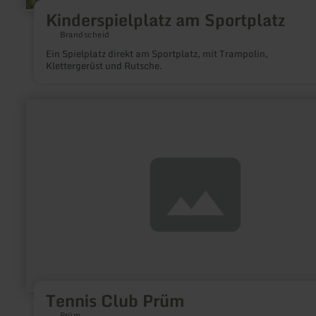
Kinderspielplatz am Sportplatz
Brandscheid
Ein Spielplatz direkt am Sportplatz, mit Trampolin,
Klettergerüst und Rutsche.
mehr
erfahren
zu:
Tennis
Club
Prüm
Tennis Club Prüm
Prüm