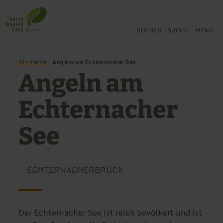
Zurück
Zum Hauptinhalt springen
Zur Suche springen
Zur Hauptnavigation springe
Zum Footer springen
zur
Startseite
BUCHEN
SUCHE
MENÜ
Startseite
Angeln am Echternacher See
Angeln am
Echternacher
See
ECHTERNACHERBRÜCK
Der Echternacher See ist reich bevölkert und ist