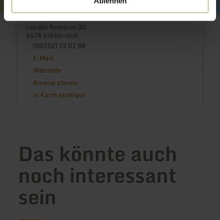
Ablehnen
Echternacher See
rue des Romains 30
6478 Echternach
(00352) 72 02 88
E-Mail
Webseite
Anreise planen
in Karte anzeigen
Das könnte auch
noch interessant
sein