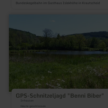
Bundeskegelbahn im Gasthaus Islekhöhe in Krautscheid
mehr
erfahren
zu:
GPS-
Schnitzeljagd
"Benni
Biber"
GPS-Schnitzeljagd "Benni Biber"
Irrhausen
Heute geschlossen