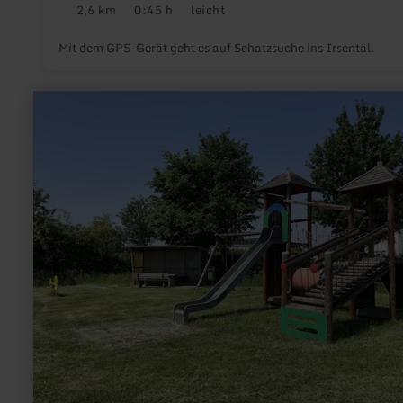
2,6 km
0:45 h
leicht
Distanz:
Dauer:
Anforderung:
Mit dem GPS-Gerät geht es auf Schatzsuche ins Irsental.
mehr
erfahren
zu:
Kinderspielplatz
am
Sportplatz