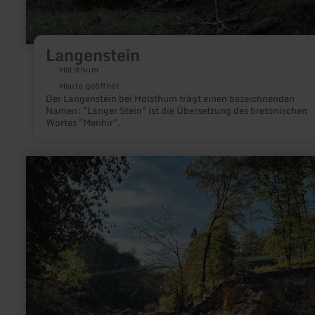
Langenstein
Holsthum
Heute geöffnet
Der Langenstein bei Holsthum trägt einen bezeichnenden
Namen: "Langer Stein" ist die Übersetzung des bretonischen
Wortes "Menhir".
mehr
erfahren
zu:
Irreler
Wasserfälle