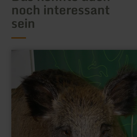
noch interessant
sein
mehr
erfahren
zu:
Haus
der
Jagd