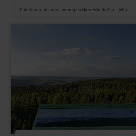
Rundtour rund um Neuerburg im NaturWanderPark delux
mehr
erfahren
zu:
Eifel-
Blick
"Zur
Hardt"
bei
Weinsheim