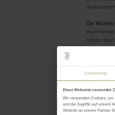
diskutierten
Die Wildtie
Viele Arten
scheu, dass
typische Ti
zu den häu
und viele an
diese Tiere.
Zustimmung
Diese Webseite verwendet 
Wir verwenden Cookies, um I
und die Zugriffe auf unsere 
Website an unsere Partner fü