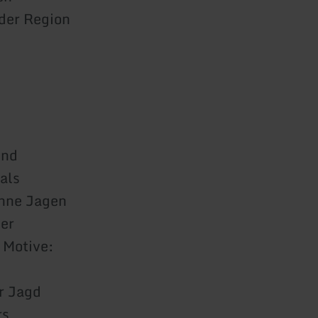
 der Region
und
als
ohne Jagen
der
 Motive:
er Jagd
rs