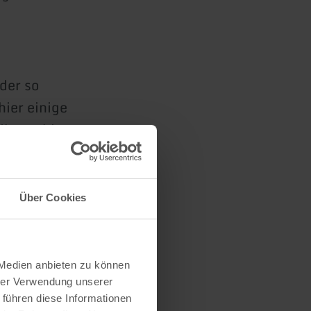
der so
hier einige
dkatze bis
dschwein
ails über
Über Cookies
 Medien anbieten zu können
hrer Verwendung unserer
 führen diese Informationen