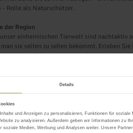
 - Rolle als Naturschützer.
re der Region
 unser einheimischen Tierwelt sind nachtaktiv o
 man sie selten zu sehen bekommt. Erleben Sie 
erarten des Eifel-Waldes - von der seltenen Wil
fig vorkommenden Arten wie Fuchs, Dachs, Wil
dere - , und erfahren Sie viele interessante Det
Details
Cookies
Impressionen
nhalte und Anzeigen zu personalisieren, Funktionen für soziale
Website zu analysieren. Außerdem geben wir Informationen zu I
r soziale Medien, Werbung und Analysen weiter. Unsere Partner