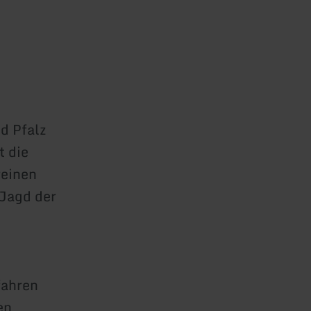
d Pfalz
t die
reinen
 Jagd der
fahren
en