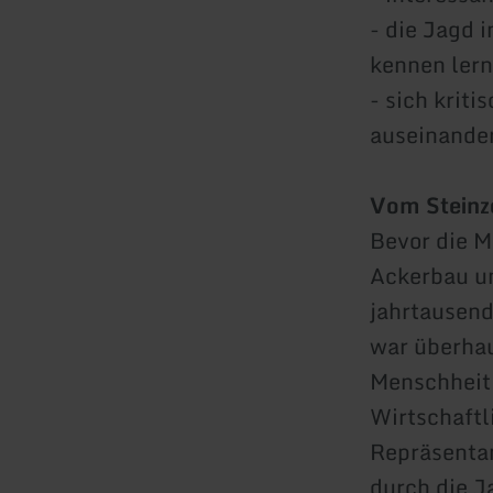
- die Jagd 
kennen ler
- sich krit
auseinander
Vom Steinze
Bevor die M
Ackerbau un
jahrtausend
war überhau
Menschheit 
Wirtschaftl
Repräsentan
durch die J