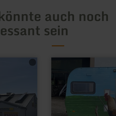
könnte auch noch
ressant sein
mehr
erfahren
zu:
Wohnmobilstellplätze
Christiansmühle