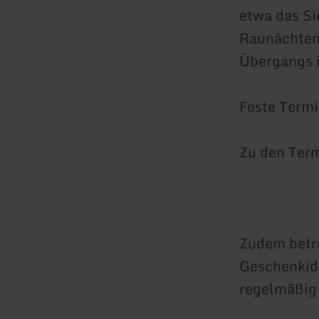
etwa das Si
Raunächten 
Übergangs i
Feste Termi
Zu den Term
Zudem betre
Geschenkid
regelmäßig 