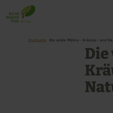
Zurück
zur
Startseite
Startseite
Die wilde Möhre - Kräuter- und N
Die
Krä
Nat