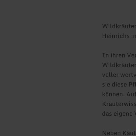
Wildkräuter
Heinrichs i
In ihren Ve
Wildkräute
voller wert
sie diese P
können. Auf
Kräuterwiss
das eigene 
Neben Käut