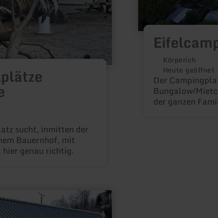
Eifelcam
Körperich
Heute geöffnet
plätze
Der Campingplat
e
Bungalow/Mietcara
der ganzen Familie Ferien
unberührter Nat
atz sucht, inmitten der
inem Bauernhof, mit
 hier genau richtig.