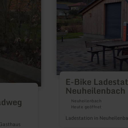
Bike
Ladestation
Neuheilenbach
E-Bike Ladestat
Neuheilenbach
adweg
Neuheilenbach
Heute geöffnet
Ladestation in Neuheilenb
 Gasthaus