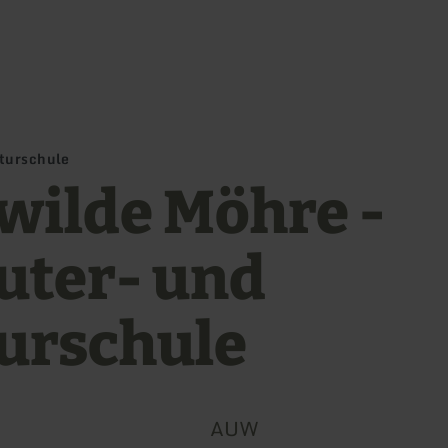
Zum Hauptinhalt sprin
Zur Suche springen
Zur Hauptnavigation sp
Zum Footer springen
aturschule
 wilde Möhre -
uter- und
urschule
AUW