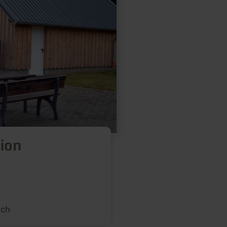
ion
ach