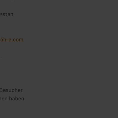
n
ussten
möhre.com
.
 Besucher
nen haben