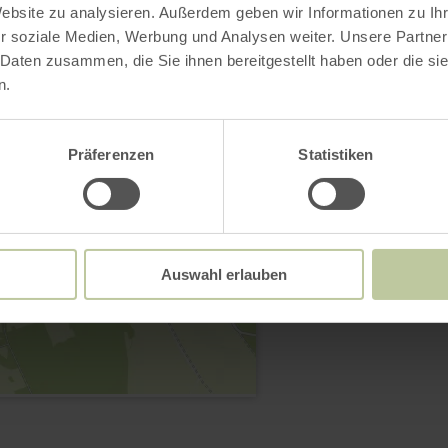
Website zu analysieren. Außerdem geben wir Informationen zu I
54597 Auw Schlaus
r soziale Medien, Werbung und Analysen weiter. Unsere Partner
(0049) 6552 600
 Daten zusammen, die Sie ihnen bereitgestellt haben oder die s
E-Mail
n.
Webseite
Anreise planen
Präferenzen
Statistiken
in Karte anzeigen
Auswahl erlauben