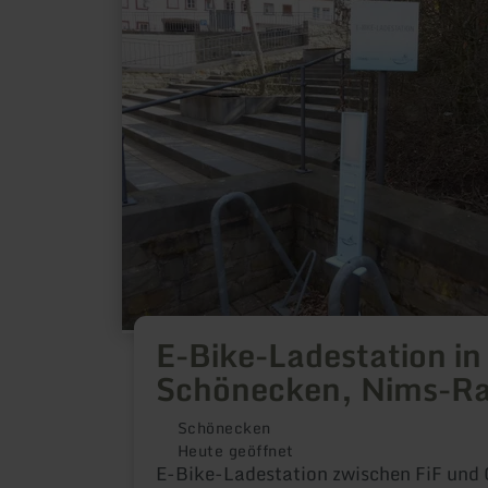
Bike-
Ladestation
in
Schönecken,
Nims-
Radweg
E-Bike-Ladestation in
Schönecken, Nims-R
Schönecken
Heute geöffnet
E-Bike-Ladestation zwischen FiF und