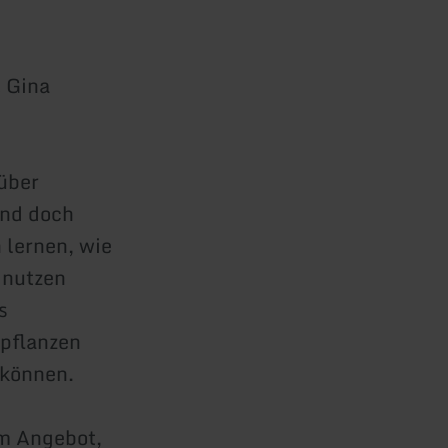
t Gina
 über
und doch
 lernen, wie
 nutzen
s
dpflanzen
 können.
m Angebot,