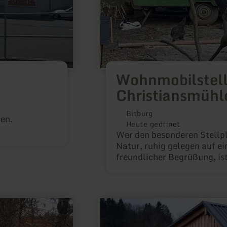
Wohnmobilstell
Christiansmühl
Bitburg
en.
Heute geöffnet
Wer den besonderen Stellpl
Natur, ruhig gelegen auf e
freundlicher Begrüßung, ist
mehr
erfahren
zu:
E-