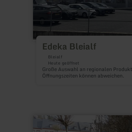
Edeka Bleialf
Bleialf
Heute geöffnet
Große Auswahl an regionalen Produkt
Öffnungszeiten können abweichen.
mehr
erfahren
zu:
E-