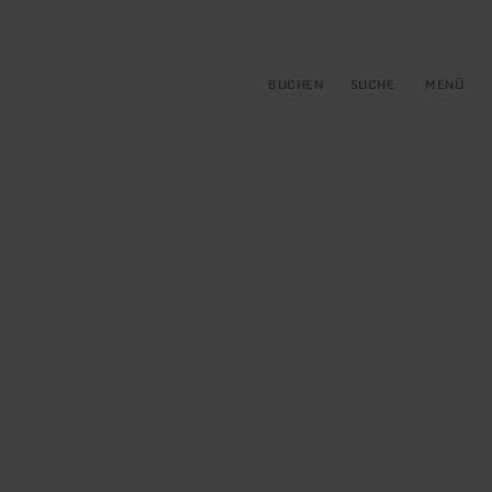
gen
ringen
BUCHEN
SUCHE
MENÜ