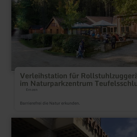
Rollstuhlzuggeräte
im
Naturparkzentrum
Teufelsschlucht
Verleihstation für Rollstuhlzugger
im Naturparkzentrum Teufelsschl
Ernzen
Barrierefrei die Natur erkunden.
mehr
erfahren
zu:
E-