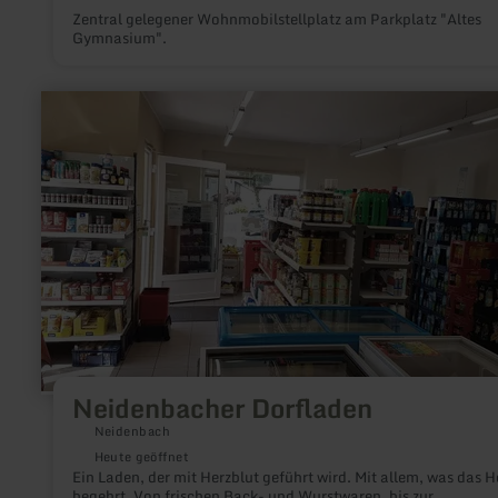
Zentral gelegener Wohnmobilstellplatz am Parkplatz "Altes
Gymnasium".
mehr
erfahren
zu:
Neidenbacher
Dorfladen
Neidenbacher Dorfladen
Neidenbach
Heute geöffnet
Ein Laden, der mit Herzblut geführt wird. Mit allem, was das H
begehrt. Von frischen Back- und Wurstwaren, bis zur