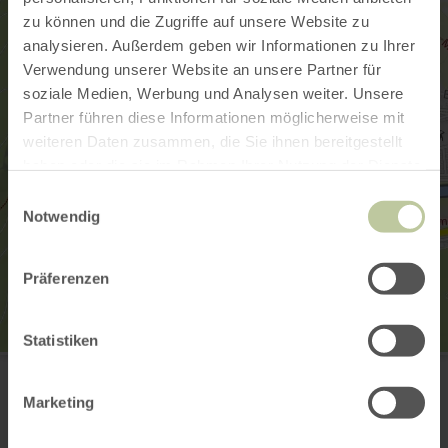
zu können und die Zugriffe auf unsere Website zu
analysieren. Außerdem geben wir Informationen zu Ihrer
Verwendung unserer Website an unsere Partner für
soziale Medien, Werbung und Analysen weiter. Unsere
Partner führen diese Informationen möglicherweise mit
weiteren Daten zusammen, die Sie ihnen bereitgestellt
haben oder die sie im Rahmen Ihrer Nutzung der Dienste
gesammelt haben.
Einwilligungsauswahl
Notwendig
Präferenzen
Statistiken
Waldhotel Sonnenberg
Sonnenbergallee 1
54669 Bollendorf
Marketing
(0049) 6526-92 80 0
E-Mail