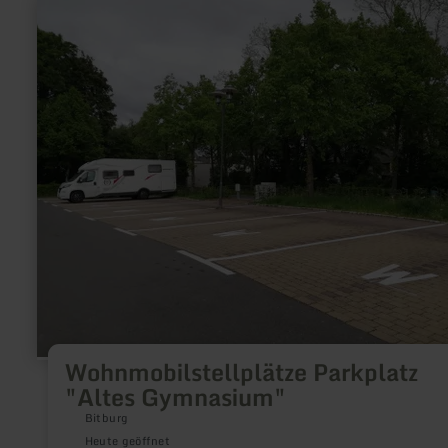
mehr
erfahren
zu:
Wohnmobilstellplätze
Parkplatz
"Altes
Gymnasium"
Wohnmobilstellplätze Parkplatz
"Altes Gymnasium"
Bitburg
Heute geöffnet