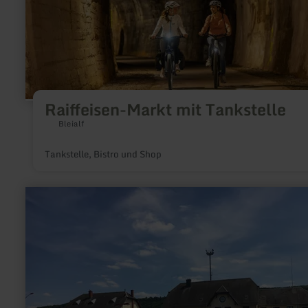
Raiffeisen-Markt mit Tankstelle
Bleialf
Tankstelle, Bistro und Shop
mehr
erfahren
zu:
CFL
Bahn-
und
Busverbindungen
in
Luxemburg