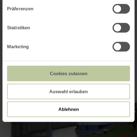
Präferenzen
Das könnte auch
noch interessant
Statistiken
sein
Marketing
Cookies zulassen
mehr
erfahren
zu:
Navi-
Auswahl erlauben
Tour
Ablehnen