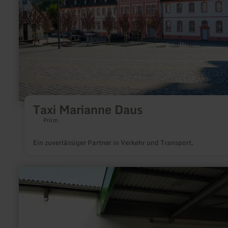
Taxi Marianne Daus
Prüm
Ein zuverlässiger Partner in Verkehr und Transport.
mehr
erfahren
zu:
Raiffeisen-
Markt
mit
Tankstelle