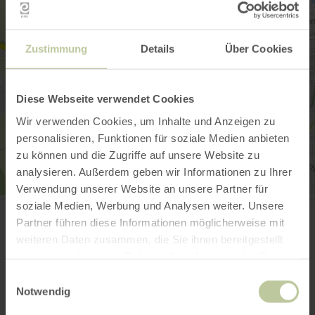
Zustimmung
Details
Über Cookies
Diese Webseite verwendet Cookies
Wir verwenden Cookies, um Inhalte und Anzeigen zu
personalisieren, Funktionen für soziale Medien anbieten
zu können und die Zugriffe auf unsere Website zu
analysieren. Außerdem geben wir Informationen zu Ihrer
Verwendung unserer Website an unsere Partner für
Tourist-Information Bitburger Land
soziale Medien, Werbung und Analysen weiter. Unsere
Rathausplatz
Partner führen diese Informationen möglicherweise mit
54634 Bitburg
weiteren Daten zusammen, die Sie ihnen bereitgestellt
0656194340
haben oder die sie im Rahmen Ihrer Nutzung der Dienste
Anreise planen
gesammelt haben.
in Karte anzeigen
Einwilligungsauswahl
Notwendig