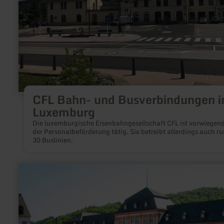
CFL Bahn- und Busverbindungen i
Luxemburg
Die luxemburgische Eisenbahngesellschaft CFL ist vorwiegend
der Personalbeförderung tätig. Sie betreibt allerdings auch r
30 Buslinien.
mehr
erfahren
zu:
Taxi
Marianne
Daus