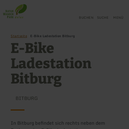
Zurück
Zum Hauptinhalt springen
Zur Suche springen
Zur Hauptnavigation springe
Zum Footer springen
zur
Startseite
BUCHEN
SUCHE
MENÜ
Startseite
E-Bike Ladestation Bitburg
E-Bike
Ladestation
Bitburg
BITBURG
In Bitburg befindet sich rechts neben dem