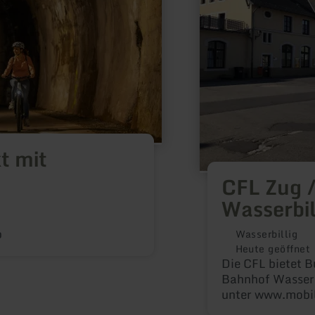
Wasserbillig
t mit
CFL Zug 
Wasserbil
p
Wasserbillig
Heute geöffnet
Die CFL bietet 
Bahnhof Wasserbi
unter www.mobili
00352-24652465D