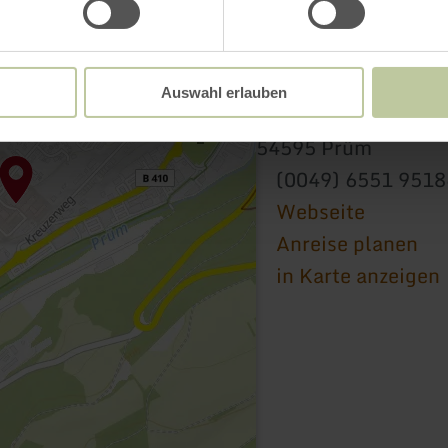
Raiffeisen-Markt Ta
Auswahl erlauben
Bahnhostraße 26
54595 Prüm
(0049) 6551 951
Webseite
Anreise planen
in Karte anzeigen