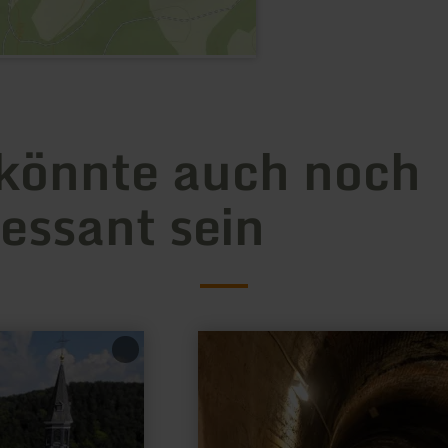
könnte auch noch
ressant sein
mehr
erfahren
zu:
Raiffeisen-
Markt
mit
Tankstelle