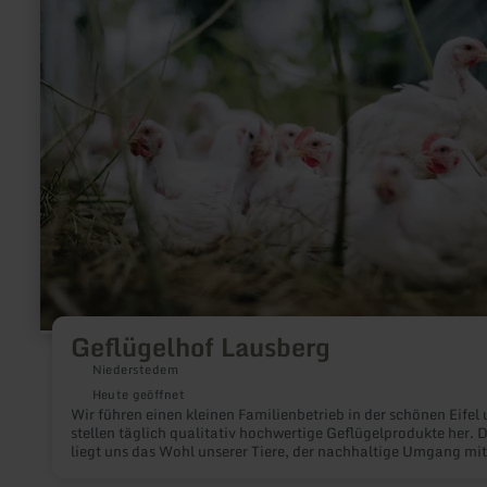
erfahren
zu:
Geflügelhof
Lausberg
Geflügelhof Lausberg
Niederstedem
Heute geöffnet
Wir führen einen kleinen Familienbetrieb in der schönen Eifel
stellen täglich qualitativ hochwertige Geflügelprodukte her. 
liegt uns das Wohl unserer Tiere, der nachhaltige Umgang mit
Natur sowie die Zufriedenheit unserer Kunden sehr am Herzen