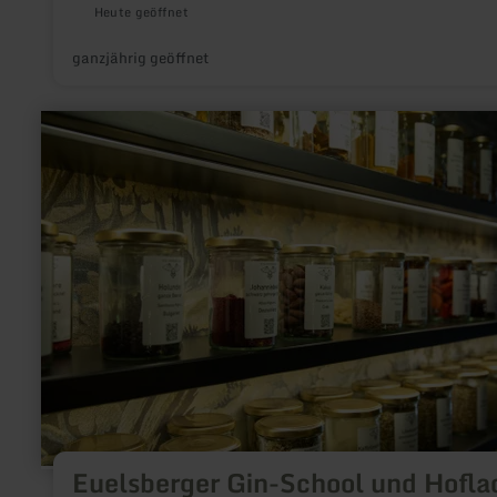
Heute geöffnet
ganzjährig geöffnet
mehr
erfahren
zu:
Euelsberger
Gin-
School
und
Hofladen
Euelsberger Gin-School und Hofla