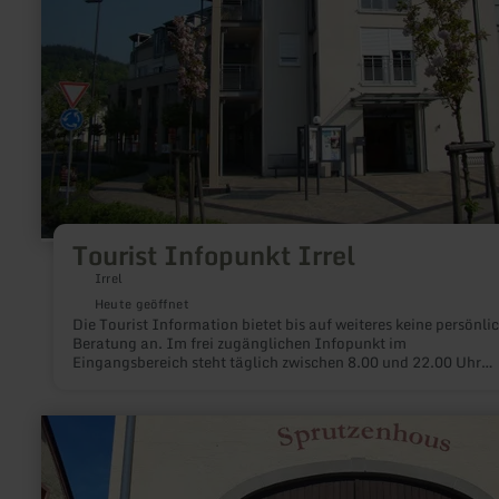
Tourist Infopunkt Irrel
Irrel
Heute geöffnet
Die Tourist Information bietet bis auf weiteres keine persönli
Beratung an. Im frei zugänglichen Infopunkt im
Eingangsbereich steht täglich zwischen 8.00 und 22.00 Uhr
kostenloses Informationsmaterial zur Verfügung.
mehr
erfahren
zu:
E-
Bike