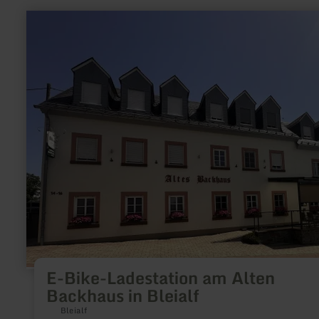
mehr
erfahren
zu:
E-
Bike-
Ladestation
am
Alten
Backhaus
in
Bleialf
E-Bike-Ladestation am Alten
Backhaus in Bleialf
Bleialf