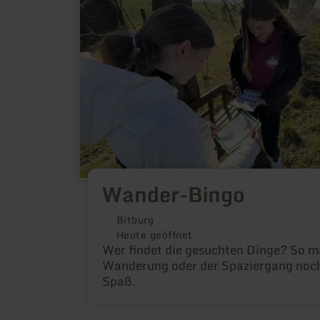
erfahren
zu:
Wander-
Bingo
Wander-Bingo
Bitburg
Heute geöffnet
Wer findet die gesuchten Dinge? So m
Wanderung oder der Spaziergang noc
Spaß.