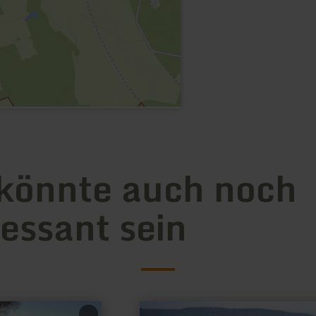
könnte auch noch
ressant sein
mehr