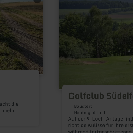
erfahren
zu:
Golfclub
Südeifel
Golfclub Südeif
acht die
Baustert
h mehr
Heute geöffnet
Auf der 9-Loch-Anlage find
richtige Kulisse für ihre e
während fortgeschrittenen