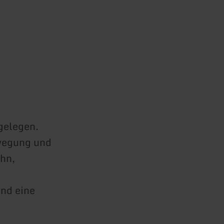
gelegen.
ewegung und
ahn,
und eine