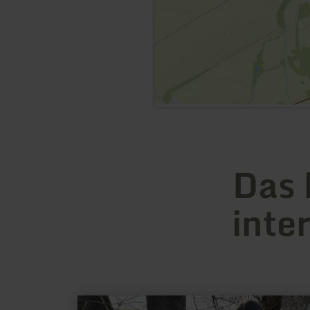
Das 
inte
mehr