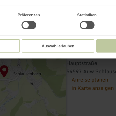
Präferenzen
Statistiken
Auswahl erlauben
Kinderspielplatz S
Hauptstraße
54597 Auw Schlaus
Anreise planen
in Karte anzeigen