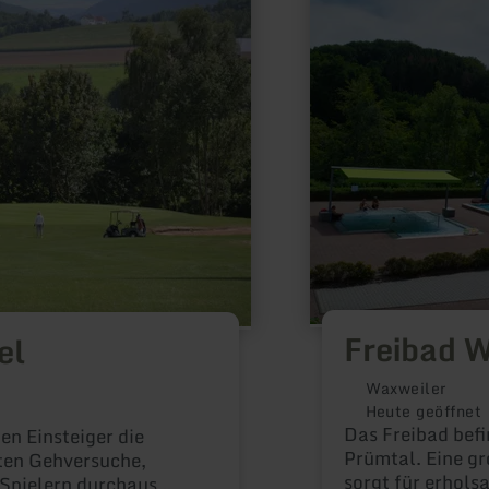
erfahren
zu:
Freibad
Waxweiler
Freibad 
el
Waxweiler
Heute geöffnet
Das Freibad befi
en Einsteiger die
Prümtal. Eine g
rsten Gehversuche,
sorgt für erhol
 Spielern durchaus