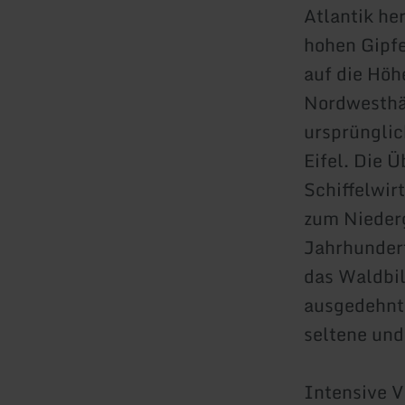
Atlantik he
hohen Gipfe
auf die Höh
Nordwesthän
ursprünglic
Eifel. Die 
Schiffelwir
zum Nieder
Jahrhundert
das Waldbil
ausgedehnt
seltene und
Intensive V