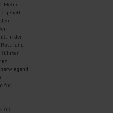
00 Meter
sergehalt
 den
Den
all in der
 Rott- und
 führten
nen
 überwiegend
e
m für
ifel.