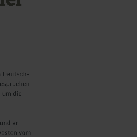
n Deutsch-
gesprochen
m um die
 und er
westen vom