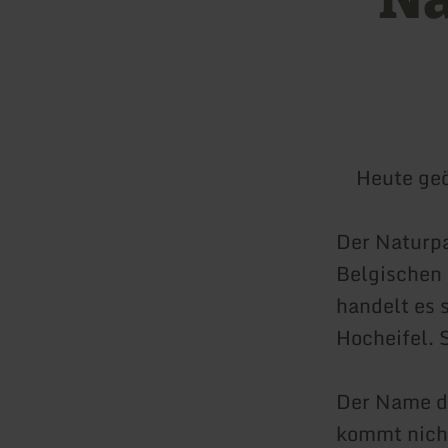
Heute geö
Der Naturpa
Belgischen 
handelt es 
Hocheifel. 
Der Name de
kommt nich