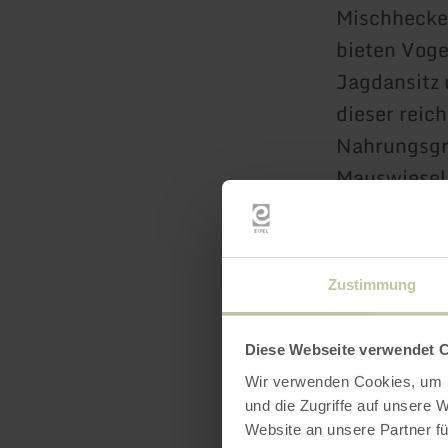
Mischhecke
bieten Voge
Jagdansitz 
dieser reic
Nahrungsgr
Mauswiesel
Klima, Bode
Moore und H
Zustimmung
wasserstaue
Voraussetzu
Diese Webseite verwendet 
bieten: hie
Wir verwenden Cookies, um I
mit 689 m, 
und die Zugriffe auf unsere 
tonig-lehmi
Website an unsere Partner fü