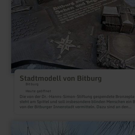
Stadtmodell von Bitburg
Bitburg
Heute geöffnet
Die von der Dr.-Hanns-Simon-Stiftung gespendete Bronzeplas
steht am Spittel und soll insbesondere blinden Menschen ein B
von der Bitburger Innenstadt vermitteln. Dazu sind an den
wichtigsten Punkten Hinweise in Brailleschrift angebracht.
mehr
erfahren
zu: