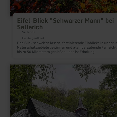
Eifel-Blick "Schwarzer Mann" bei
Sellerich
Sellerich
Heute geöffnet
Den Blick schweifen lassen, faszinierende Einblicke in unberü
Naturschutzgebiete gewinnen und atemberaubende Fernsicht
bis zu 50 Kilometern genießen – das ist Erholung.
mehr
erfahren
zu:
Kreuzkapelle
und
Jakobsweg
zu
Neuerburg