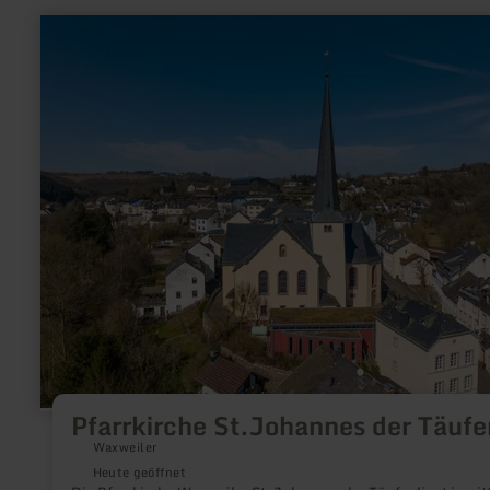
mehr
erfahren
zu:
Pfarrkirche
St.Johannes
der
Täufer
Pfarrkirche St.Johannes der Täufe
Waxweiler
Heute geöffnet