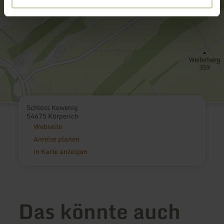
Schloss Kewenig
54675 Körperich
Webseite
Anreise planen
in Karte anzeigen
Das könnte auch