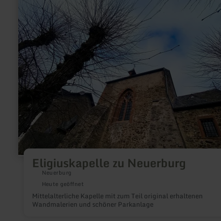
Eligiuskapelle
zu
Neuerburg
Eligiuskapelle zu Neuerburg
Neuerburg
Heute geöffnet
Mittelalterliche Kapelle mit zum Teil original erhaltenen
Wandmalerien und schöner Parkanlage