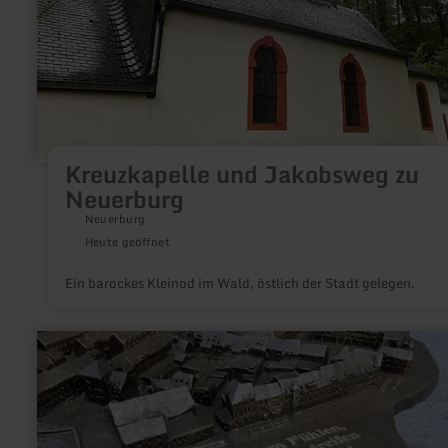
Kreuzkapelle und Jakobsweg zu
Neuerburg
Neuerburg
Heute geöffnet
Ein barockes Kleinod im Wald, östlich der Stadt gelegen.
mehr
erfahren
zu:
Stadtmodell
von
Bitburg