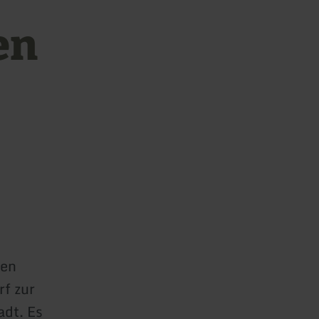
en
nen
f zur
adt. Es