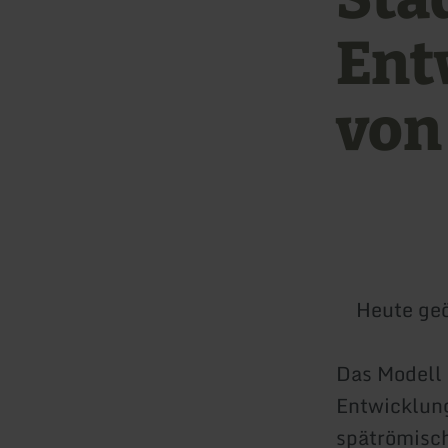
Ent
von
Heute geö
Das Modell 
Entwicklung
spätrömisch