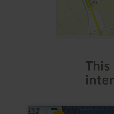
This
inte
learn
more