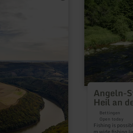
about:
Angeln-
Strecke
des
SFV
Petri
Heil
an
der
Prüm
Angeln-St
Heil an d
Bettingen
Open today
Fishing is possi
m wide fishing li