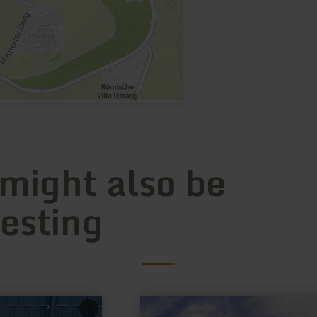
 might also be
resting
learn
more