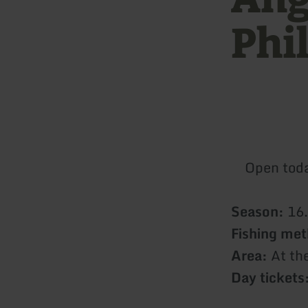
Phi
Open tod
Season:
16.
Fishing me
Area:
At th
Day tickets