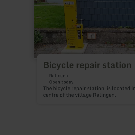
about:
Bicycle
repair
station
Bicycle repair station
Ralingen
Open today
The bicycle repair station is located i
centre of the village Ralingen.