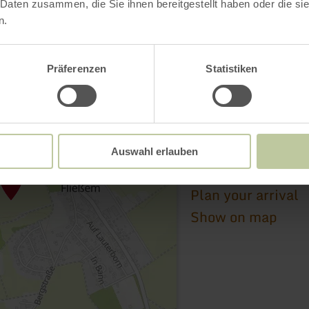
 Daten zusammen, die Sie ihnen bereitgestellt haben oder die s
n.
Präferenzen
Statistiken
Angeln in der Kyll b
Auswahl erlauben
54662 Speicher
Plan your arrival
Show on map