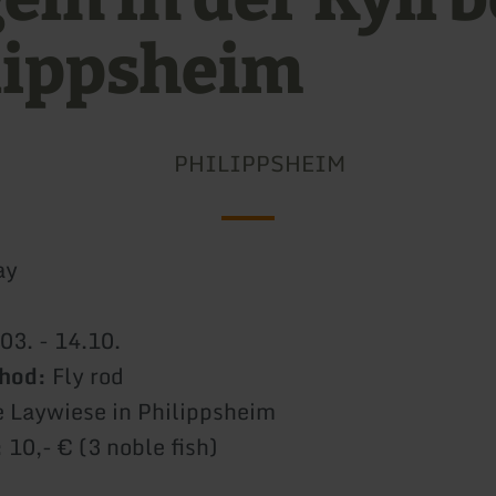
lippsheim
PHILIPPSHEIM
ay
03. - 14.10.
thod:
Fly rod
e Laywiese in Philippsheim
:
10,- € (3 noble fish)